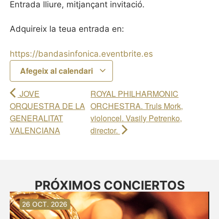
Entrada lliure, mitjançant invitació.
Adquireix la teua entrada en:
https://bandasinfonica.eventbrite.es
Afegeix al calendari
JOVE
ROYAL PHILHARMONIC
ORQUESTRA DE LA
ORCHESTRA. Truls Mork,
GENERALITAT
violoncel. Vasily Petrenko,
VALENCIANA
director.
PRÓXIMOS CONCIERTOS
30 AG. 2026
30 AG. 2026
13 SET. 2026
20 SET. 2026
20 SET. 2026
26 SET. 2026
03 OCT. 2026
16 OCT. 2026
26 OCT. 2026