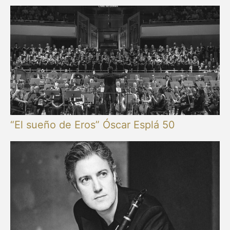
“El sueño de Eros” Óscar Esplá 50