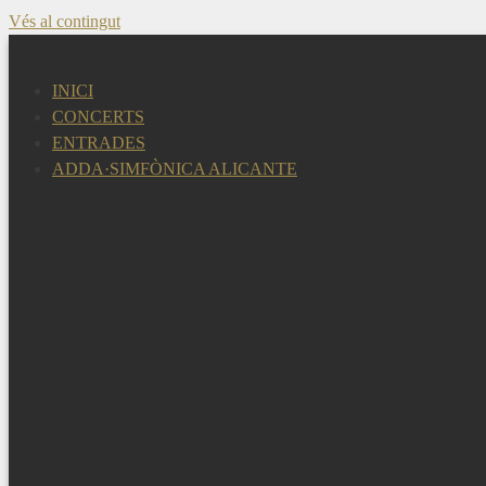
Vés al contingut
INICI
CONCERTS
ENTRADES
ADDA·SIMFÒNICA ALICANTE