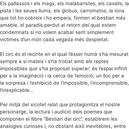
Els pallassos i els mags, els malabaristes, els cavalls, la
pista i les seues llums, els globus, carromatos, la lona
que tot ho cobreix i ho empara, formen el bestiari més
amable, el paradís perdut al retorn del qual estem
condemnats si no volem acabar sent simplement
víctimes d’un món cada vegada més despietat.
El circ és el recinte en el qual l’ésser humà s’ha mesurat
sempre a si mateix i s’ha trobat amb els reptes
impossibles que s’ha proposat superar; és l’espai infinit
per a la imaginació i la cerca de l’emoció; un lloc per a
la sorpresa i l’exhibició de l’impossible, l’incomprensible,
l’inexplicable…
Per mitjà del xicotet relat que protagonitza el nostre
personatge, la lectura i audició dels poemes que
componen el llibre “Bestiari del circ”, establirem les
analogies curioses i, no obstant això inevitables, entre