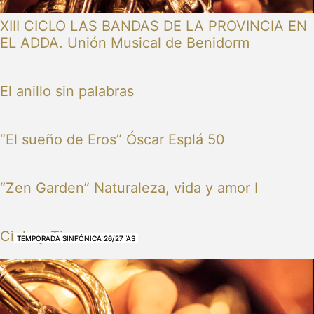
XIII CICLO LAS BANDAS DE LA PROVINCIA EN
EL ADDA. Unión Musical de Benidorm
El anillo sin palabras
“El sueño de Eros” Óscar Esplá 50
“Zen Garden” Naturaleza, vida y amor I
Cielo y Tierra
NUESTRAS BANDAS Y ORQUESTAS
NUESTRAS BANDAS Y ORQUESTAS
OTRAS MÚSICAS
NUESTRAS BANDAS Y ORQUESTAS
NUESTRAS BANDAS Y ORQUESTAS
TEMPORADA SINFÓNICA 26/27
TEMPORADA SINFÓNICA 26/27
TEMPORADA SINFÓNICA 26/27
TEMPORADA SINFÓNICA 26/27