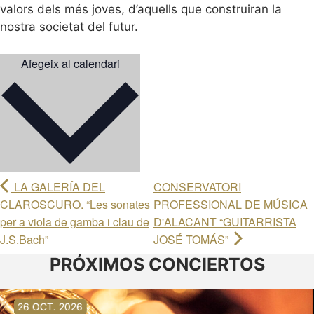
valors dels més joves, d’aquells que construiran la
nostra societat del futur.
Afegeix al calendari
LA GALERÍA DEL
CONSERVATORI
CLAROSCURO. “Les sonates
PROFESSIONAL DE MÚSICA
per a viola de gamba i clau de
D'ALACANT “GUITARRISTA
J.S.Bach”
JOSÉ TOMÁS”
PRÓXIMOS CONCIERTOS
30 AG. 2026
30 AG. 2026
13 SET. 2026
20 SET. 2026
20 SET. 2026
26 SET. 2026
03 OCT. 2026
16 OCT. 2026
26 OCT. 2026