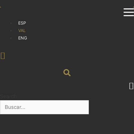
ESP
VAL
ENG
Search