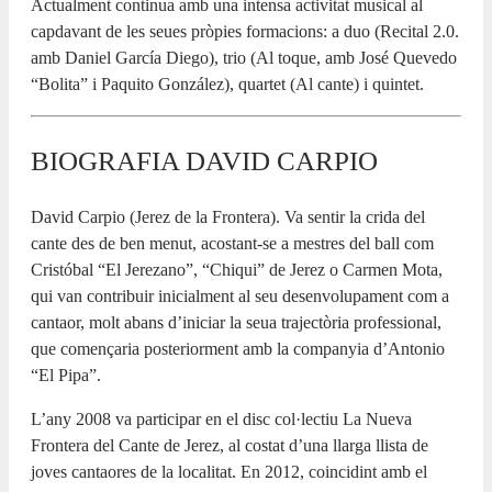
Actualment continua amb una intensa activitat musical al
capdavant de les seues pròpies formacions: a duo (Recital 2.0.
amb Daniel García Diego), trio (Al toque, amb José Quevedo
“Bolita” i Paquito González), quartet (Al cante) i quintet.
BIOGRAFIA DAVID CARPIO
David Carpio (Jerez de la Frontera). Va sentir la crida del
cante des de ben menut, acostant-se a mestres del ball com
Cristóbal “El Jerezano”, “Chiqui” de Jerez o Carmen Mota,
qui van contribuir inicialment al seu desenvolupament com a
cantaor, molt abans d’iniciar la seua trajectòria professional,
que començaria posteriorment amb la companyia d’Antonio
“El Pipa”.
L’any 2008 va participar en el disc col·lectiu La Nueva
Frontera del Cante de Jerez, al costat d’una llarga llista de
joves cantaores de la localitat. En 2012, coincidint amb el