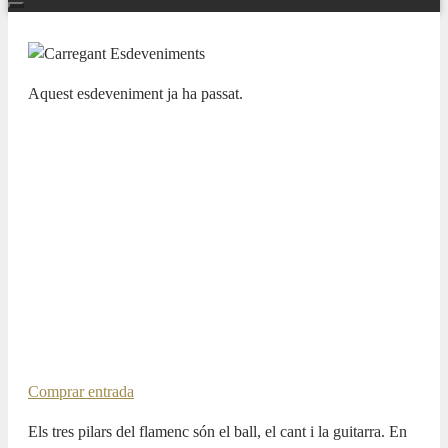
Aquest esdeveniment ja ha passat.
FIJAZZ
Caminero Trío & David Carpio – Al
Cante
16 JULIOL 2025 / 21:00h
Pablo Martín Caminero, contrabajo
David Carpio, voz
Daniel García Diego, piano
Shyan Fathi, batería
Comprar entrada
Els tres pilars del flamenc són el ball, el cant i la guitarra. En