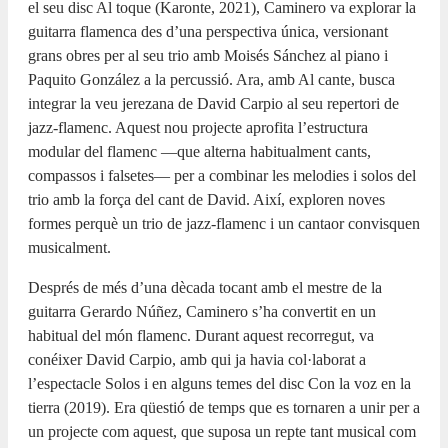
el seu disc Al toque (Karonte, 2021), Caminero va explorar la
guitarra flamenca des d’una perspectiva única, versionant
grans obres per al seu trio amb Moisés Sánchez al piano i
Paquito González a la percussió. Ara, amb Al cante, busca
integrar la veu jerezana de David Carpio al seu repertori de
jazz-flamenc. Aquest nou projecte aprofita l’estructura
modular del flamenc —que alterna habitualment cants,
compassos i falsetes— per a combinar les melodies i solos del
trio amb la força del cant de David. Així, exploren noves
formes perquè un trio de jazz-flamenc i un cantaor convisquen
musicalment.
Després de més d’una dècada tocant amb el mestre de la
guitarra Gerardo Núñez, Caminero s’ha convertit en un
habitual del món flamenc. Durant aquest recorregut, va
conéixer David Carpio, amb qui ja havia col·laborat a
l’espectacle Solos i en alguns temes del disc Con la voz en la
tierra (2019). Era qüestió de temps que es tornaren a unir per a
un projecte com aquest, que suposa un repte tant musical com