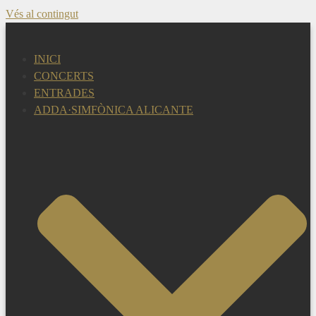
Vés al contingut
INICI
CONCERTS
ENTRADES
ADDA·SIMFÒNICA ALICANTE