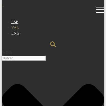
ESP
VAL
ENG
Search