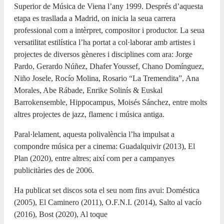
Superior de Música de Viena l’any 1999. Després d’aquesta
etapa es trasllada a Madrid, on inicia la seua carrera
professional com a intèrpret, compositor i productor. La seua
versatilitat estilística l’ha portat a col·laborar amb artistes i
projectes de diversos gèneres i disciplines com ara: Jorge
Pardo, Gerardo Núñez, Dhafer Youssef, Chano Domínguez,
Niño Josele, Rocío Molina, Rosario “La Tremendita”, Ana
Morales, Abe Rábade, Enrike Solinís & Euskal
Barrokensemble, Hippocampus, Moisés Sánchez, entre molts
altres projectes de jazz, flamenc i música antiga.
Paral·lelament, aquesta polivalència l’ha impulsat a
compondre música per a cinema: Guadalquivir (2013), El
Plan (2020), entre altres; així com per a campanyes
publicitàries des de 2006.
Ha publicat set discos sota el seu nom fins avui: Doméstica
(2005), El Caminero (2011), O.F.N.I. (2014), Salto al vacío
(2016), Bost (2020), Al toque