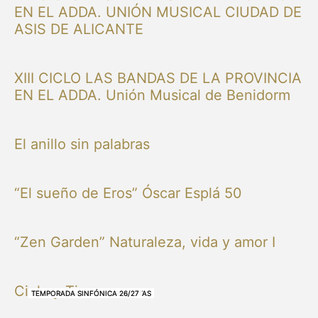
EN EL ADDA. UNIÓN MUSICAL CIUDAD DE
ASIS DE ALICANTE
XIII CICLO LAS BANDAS DE LA PROVINCIA
EN EL ADDA. Unión Musical de Benidorm
El anillo sin palabras
“El sueño de Eros” Óscar Esplá 50
“Zen Garden” Naturaleza, vida y amor I
Cielo y Tierra
NUESTRAS BANDAS Y ORQUESTAS
NUESTRAS BANDAS Y ORQUESTAS
OTRAS MÚSICAS
NUESTRAS BANDAS Y ORQUESTAS
NUESTRAS BANDAS Y ORQUESTAS
TEMPORADA SINFÓNICA 26/27
TEMPORADA SINFÓNICA 26/27
TEMPORADA SINFÓNICA 26/27
TEMPORADA SINFÓNICA 26/27