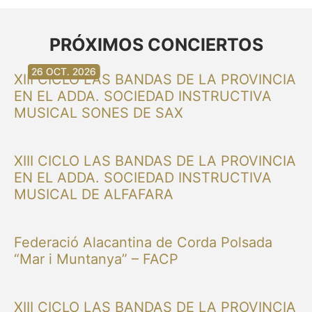
PRÓXIMOS CONCIERTOS
30 AG. 2026
30 AG. 2026
13 SET. 2026
20 SET. 2026
20 SET. 2026
26 SET. 2026
03 OCT. 2026
16 OCT. 2026
26 OCT. 2026
XIII CICLO LAS BANDAS DE LA PROVINCIA
EN EL ADDA. SOCIEDAD INSTRUCTIVA
MUSICAL SONES DE SAX
XIII CICLO LAS BANDAS DE LA PROVINCIA
EN EL ADDA. SOCIEDAD INSTRUCTIVA
MUSICAL DE ALFAFARA
Federació Alacantina de Corda Polsada
“Mar i Muntanya” – FACP
XIII CICLO LAS BANDAS DE LA PROVINCIA