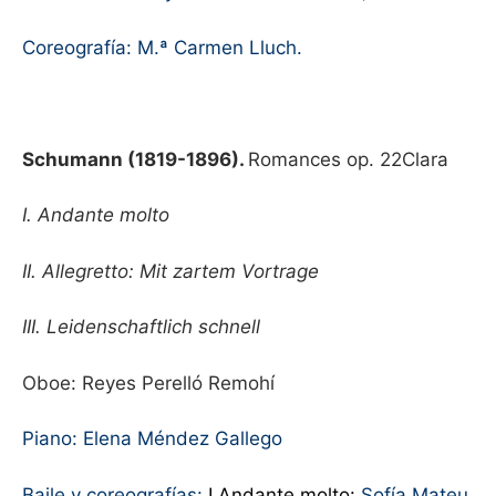
Coreografía: M.ª Carmen Lluch.
Schumann (1819-1896).
Romances op. 22Clara
I. Andante molto
II. Allegretto: Mit zartem Vortrage
III. Leidenschaftlich schnell
Oboe: Reyes Perelló Remohí
Piano: Elena Méndez Gallego
Baile y coreografías:
I Andante molto:
Sofía Mateu