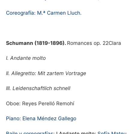
Coreografía: M.ª Carmen Lluch.
Schumann (1819-1896).
Romances op. 22Clara
I. Andante molto
II. Allegretto: Mit zartem Vortrage
III. Leidenschaftlich schnell
Oboe: Reyes Perelló Remohí
Piano: Elena Méndez Gallego
Baile y coreografías:
I Andante molto:
Sofía Mateu