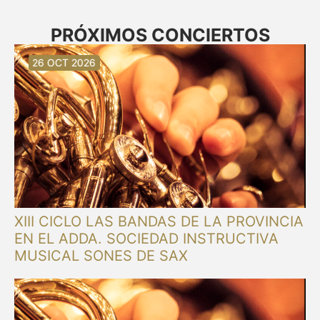
PRÓXIMOS CONCIERTOS
30 AGO 2026
30 AGO 2026
13 SEP 2026
20 SEP 2026
20 SEP 2026
26 SEP 2026
03 OCT 2026
16 OCT 2026
26 OCT 2026
XIII CICLO LAS BANDAS DE LA PROVINCIA
EN EL ADDA. SOCIEDAD INSTRUCTIVA
MUSICAL SONES DE SAX