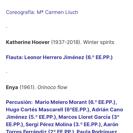
Coreografía: Mª Carmen Lluch
·
Katherine Hoover
(1937-2018). Winter spirits
Flauta: Leonor Herrero Jiménez (6.º EE.PP.)
·
Enya
(1961).
Orinoco flow
Percusión: Mario Melero Morant (6.º EE.PP.),
Hugo Cortés Mascarell (6ºEE.PP.), Adrián Cano
Jiménez (5.º EE.PP.), Marcos Lloret García (3º
EE.PP.), Sergi Pérez Molina (3.º EE.PP.), Aarón
Torres Ferrándiz (2º EE.PP.), Paula Rodríguez