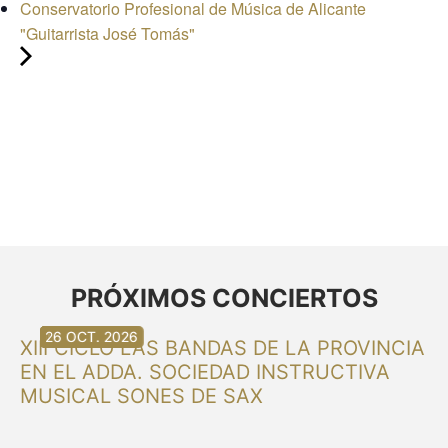
Conservatorio Profesional de Música de Alicante
"Guitarrista José Tomás"
PRÓXIMOS CONCIERTOS
30 AG. 2026
30 AG. 2026
13 SET. 2026
20 SET. 2026
20 SET. 2026
26 SET. 2026
03 OCT. 2026
16 OCT. 2026
26 OCT. 2026
XIII CICLO LAS BANDAS DE LA PROVINCIA
EN EL ADDA. SOCIEDAD INSTRUCTIVA
MUSICAL SONES DE SAX