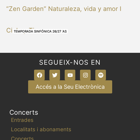
“Zen Garden” Naturaleza, vida y amor I
Cielo y Tierra
NUESTRAS BANDAS Y ORQUESTAS
NUESTRAS BANDAS Y ORQUESTAS
OTRAS MÚSICAS
NUESTRAS BANDAS Y ORQUESTAS
NUESTRAS BANDAS Y ORQUESTAS
TEMPORADA SINFÓNICA 26/27
TEMPORADA SINFÓNICA 26/27
TEMPORADA SINFÓNICA 26/27
TEMPORADA SINFÓNICA 26/27
SEGUEIX-NOS EN
Accés a la Seu Electrònica
Concerts
Entrades
Localitats i abonaments
Concerts