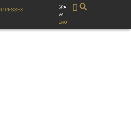
SPA
GRESSES
VAL
ENG
 Alicante