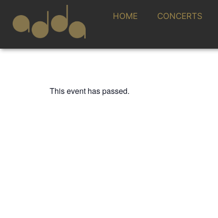
HOME
CONCERTS
This event has passed.
ADDA JOVEN
Conservatorio Pr
“Guitarrista José
3 MARCH 2025 / 19:00h