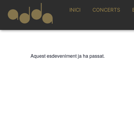
INICI
CONCERTS
Aquest esdeveniment ja ha passat.
ADDA JOVEN
CONSERVATORI
ESPLÁ. ORQUE
11 MAIG 2026 / 20:00h