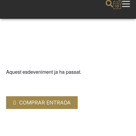
Aquest esdeveniment ja ha passat.
FIJAZZ
CUAREIM QUARTET
18 JULIOL 2024 / 21:00h
COMPRAR ENTRADA