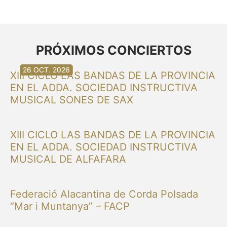
PRÓXIMOS CONCIERTOS
30 AG. 2026
30 AG. 2026
13 SET. 2026
20 SET. 2026
20 SET. 2026
26 SET. 2026
03 OCT. 2026
16 OCT. 2026
26 OCT. 2026
XIII CICLO LAS BANDAS DE LA PROVINCIA
EN EL ADDA. SOCIEDAD INSTRUCTIVA
MUSICAL SONES DE SAX
XIII CICLO LAS BANDAS DE LA PROVINCIA
EN EL ADDA. SOCIEDAD INSTRUCTIVA
MUSICAL DE ALFAFARA
Federació Alacantina de Corda Polsada
“Mar i Muntanya” – FACP