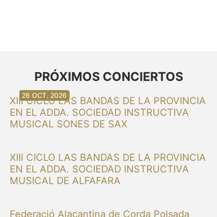
PRÓXIMOS CONCIERTOS
30 AG. 2026
30 AG. 2026
13 SET. 2026
20 SET. 2026
20 SET. 2026
26 SET. 2026
03 OCT. 2026
16 OCT. 2026
26 OCT. 2026
XIII CICLO LAS BANDAS DE LA PROVINCIA
EN EL ADDA. SOCIEDAD INSTRUCTIVA
MUSICAL SONES DE SAX
XIII CICLO LAS BANDAS DE LA PROVINCIA
EN EL ADDA. SOCIEDAD INSTRUCTIVA
MUSICAL DE ALFAFARA
Federació Alacantina de Corda Polsada