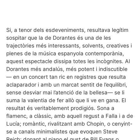
Si, a tenor dels esdeveniments, resultava legítim
sospitar que la de Dorantes és una de les
trajectòries més interessants, solvents, creatives i
plenes de la música espanyola contemporània,
aquest espectacle dissipa totes les incògnites. Al
Dorantes més andalús, més potent i indiscutible
— en un concert tan ric en registres que resulta
aclaparador i amb un marcat sentit de l’equilibri,
sense desviar mai l’atenció de la bellesa— se li
suma la valentia de fer allò que li ve en gana. El
resultat és veritablement prodigiós. Sona a
flamenc, a clàssic, amb aquell regust a Falla i a de
Lucía; romàntic, rivalitzant amb Chopin, o cenyint-
se a canals minimalistes que evoquen Steve
Reich; donant al piano el gust de Bill Evans o