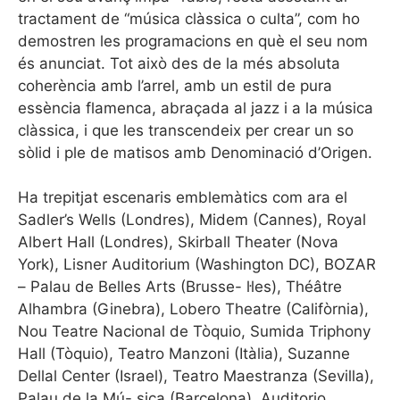
tractament de “música clàssica o culta”, com ho
demostren les programacions en què el seu nom
és anunciat. Tot això des de la més absoluta
coherència amb l’arrel, amb un estil de pura
essència flamenca, abraçada al jazz i a la música
clàssica, i que les transcendeix per crear un so
sòlid i ple de matisos amb Denominació d’Origen.
Ha trepitjat escenaris emblemàtics com ara el
Sadler’s Wells (Londres), Midem (Cannes), Royal
Albert Hall (Londres), Skirball Theater (Nova
York), Lisner Auditorium (Washington DC), BOZAR
– Palau de Belles Arts (Brusse- l·les), Théâtre
Alhambra (Ginebra), Lobero Theatre (Califòrnia),
Nou Teatre Nacional de Tòquio, Sumida Triphony
Hall (Tòquio), Teatro Manzoni (Itàlia), Suzanne
Dellal Center (Israel), Teatro Maestranza (Sevilla),
Palau de la Mú- sica (Barcelona), Auditorio