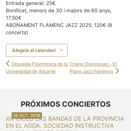
Entrada general: 25€.
Bonificat, menors de 30 i majors de 60 anys,
17.50€
ABONAMENT FLAMENC JAZZ 2025: 120€ (8
concerts)
Afegeix al calendari
Orquesta Filarmónica de la
Chano Domínguez - El
Universidad de Alicante
Piano Jazz-flamenco
PRÓXIMOS CONCIERTOS
30 AG. 2026
30 AG. 2026
13 SET. 2026
20 SET. 2026
20 SET. 2026
26 SET. 2026
03 OCT. 2026
16 OCT. 2026
26 OCT. 2026
XIII CICLO LAS BANDAS DE LA PROVINCIA
EN EL ADDA. SOCIEDAD INSTRUCTIVA