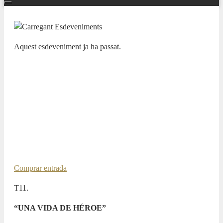
Aquest esdeveniment ja ha passat.
TEMPORADA SINFÓNICA “PASIONES” 23/24
DRESDEN PHILARMONIE.
FRANCESCO PIEMONTESI,
PIANO / PABLO GONZÁLEZ,
DIRECTOR
23 GENER 2024 / 20:00h
Comprar entrada
T11.
“UNA VIDA DE HÉROE”