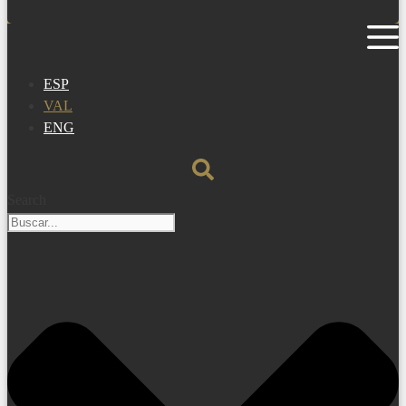
ESP
VAL
ENG
Search