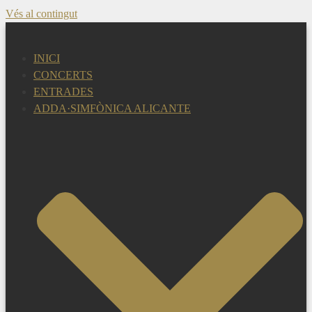
Vés al contingut
INICI
CONCERTS
ENTRADES
ADDA·SIMFÒNICA ALICANTE