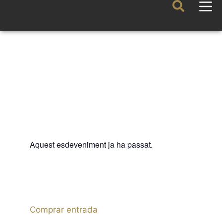
Aquest esdeveniment ja ha passat.
FIJAZZ
IBERIAN TRIO «Ponte
Ibérica»
16 JULIOL 2026 / 20:30h
Comprar entrada