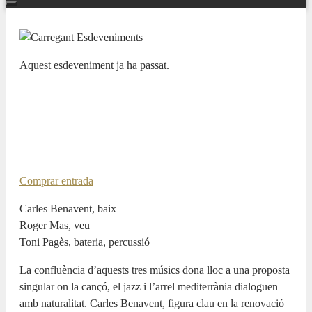
Aquest esdeveniment ja ha passat.
FIJAZZ
CARLES BENAVENT trío
17 JULIOL 2026 / 20:30h
Comprar entrada
Carles Benavent, baix
Roger Mas, veu
Toni Pagès, bateria, percussió
La confluència d’aquests tres músics dona lloc a una proposta
singular on la cançó, el jazz i l’arrel mediterrània dialoguen
amb naturalitat. Carles Benavent, figura clau en la renovació