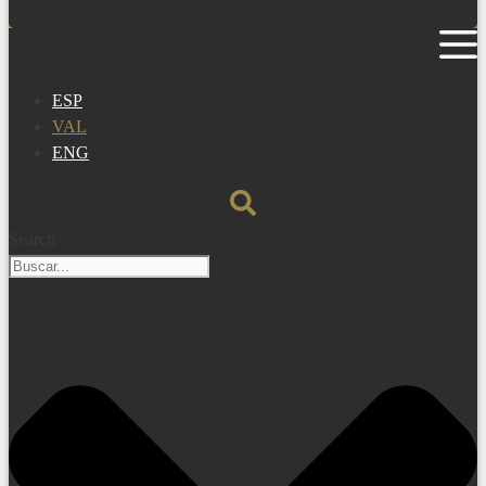
ESP
VAL
ENG
Search