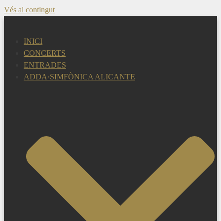
Vés al contingut
INICI
CONCERTS
ENTRADES
ADDA·SIMFÒNICA ALICANTE