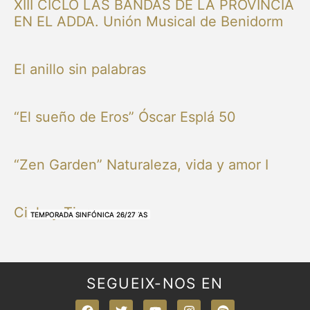
XIII CICLO LAS BANDAS DE LA PROVINCIA
EN EL ADDA. Unión Musical de Benidorm
El anillo sin palabras
“El sueño de Eros” Óscar Esplá 50
“Zen Garden” Naturaleza, vida y amor I
Cielo y Tierra
NUESTRAS BANDAS Y ORQUESTAS
NUESTRAS BANDAS Y ORQUESTAS
OTRAS MÚSICAS
NUESTRAS BANDAS Y ORQUESTAS
NUESTRAS BANDAS Y ORQUESTAS
TEMPORADA SINFÓNICA 26/27
TEMPORADA SINFÓNICA 26/27
TEMPORADA SINFÓNICA 26/27
TEMPORADA SINFÓNICA 26/27
SEGUEIX-NOS EN