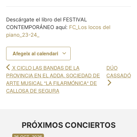
Descárgate el libro del FESTIVAL
CONTEMPORÁNEO aquí:
FC_Los locos del
piano_23-24_
Afegeix al calendari
X CICLO LAS BANDAS DE LA
DÚO
PROVINCIA EN EL ADDA. SOCIEDAD DE
CASSADÓ
ARTE MUSICAL "LA FILARMÓNICA" DE
CALLOSA DE SEGURA
PRÓXIMOS CONCIERTOS
30 AG. 2026
30 AG. 2026
13 SET. 2026
20 SET. 2026
20 SET. 2026
26 SET. 2026
03 OCT. 2026
16 OCT. 2026
26 OCT. 2026