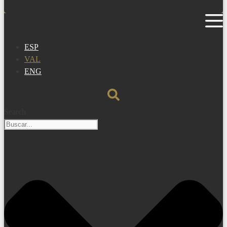
ESP
VAL
ENG
Search