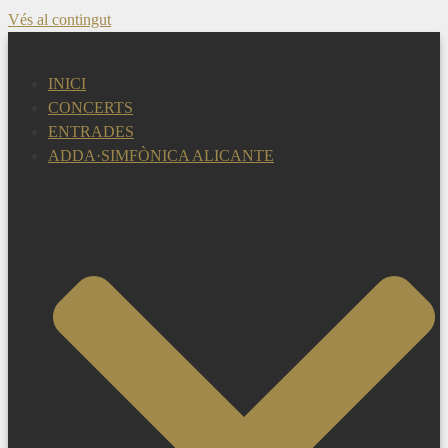
Vés al contingut
INICI
CONCERTS
ENTRADES
ADDA·SIMFÒNICA ALICANTE