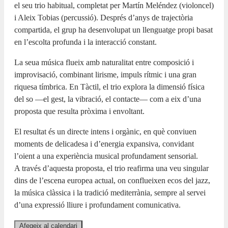
el seu trio habitual, completat per Martín Meléndez (violoncel)
i Aleix Tobias (percussió). Després d’anys de trajectòria
compartida, el grup ha desenvolupat un llenguatge propi basat
en l’escolta profunda i la interacció constant.
La seua música flueix amb naturalitat entre composició i
improvisació, combinant lirisme, impuls rítmic i una gran
riquesa tímbrica. En Tàctil, el trio explora la dimensió física
del so —el gest, la vibració, el contacte— com a eix d’una
proposta que resulta pròxima i envoltant.
El resultat és un directe intens i orgànic, en què conviuen
moments de delicadesa i d’energia expansiva, convidant
l’oient a una experiència musical profundament sensorial.
A través d’aquesta proposta, el trio reafirma una veu singular
dins de l’escena europea actual, on conflueixen ecos del jazz,
la música clàssica i la tradició mediterrània, sempre al servei
d’una expressió lliure i profundament comunicativa.
Afegeix al calendari