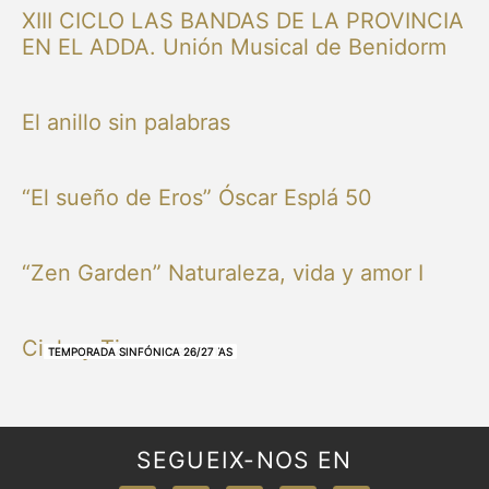
XIII CICLO LAS BANDAS DE LA PROVINCIA
EN EL ADDA. Unión Musical de Benidorm
El anillo sin palabras
“El sueño de Eros” Óscar Esplá 50
“Zen Garden” Naturaleza, vida y amor I
Cielo y Tierra
NUESTRAS BANDAS Y ORQUESTAS
NUESTRAS BANDAS Y ORQUESTAS
OTRAS MÚSICAS
NUESTRAS BANDAS Y ORQUESTAS
NUESTRAS BANDAS Y ORQUESTAS
TEMPORADA SINFÓNICA 26/27
TEMPORADA SINFÓNICA 26/27
TEMPORADA SINFÓNICA 26/27
TEMPORADA SINFÓNICA 26/27
SEGUEIX-NOS EN