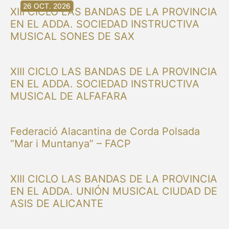
30 AG. 2026
30 AG. 2026
13 SET. 2026
20 SET. 2026
20 SET. 2026
26 SET. 2026
03 OCT. 2026
16 OCT. 2026
26 OCT. 2026
XIII CICLO LAS BANDAS DE LA PROVINCIA
EN EL ADDA. SOCIEDAD INSTRUCTIVA
MUSICAL SONES DE SAX
XIII CICLO LAS BANDAS DE LA PROVINCIA
EN EL ADDA. SOCIEDAD INSTRUCTIVA
MUSICAL DE ALFAFARA
Federació Alacantina de Corda Polsada
“Mar i Muntanya” – FACP
XIII CICLO LAS BANDAS DE LA PROVINCIA
EN EL ADDA. UNIÓN MUSICAL CIUDAD DE
ASIS DE ALICANTE