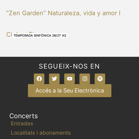
“Zen Garden” Naturaleza, vida y amor I
Cielo y Tierra
NUESTRAS BANDAS Y ORQUESTAS
NUESTRAS BANDAS Y ORQUESTAS
OTRAS MÚSICAS
NUESTRAS BANDAS Y ORQUESTAS
NUESTRAS BANDAS Y ORQUESTAS
TEMPORADA SINFÓNICA 26/27
TEMPORADA SINFÓNICA 26/27
TEMPORADA SINFÓNICA 26/27
TEMPORADA SINFÓNICA 26/27
SEGUEIX-NOS EN
Accés a la Seu Electrònica
Concerts
Entrades
Localitats i abonaments