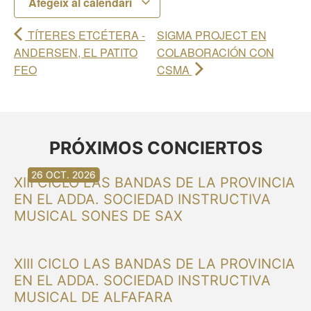
Afegeix al calendari
TÍTERES ETCÉTERA -
SIGMA PROJECT EN
ANDERSEN, EL PATITO
COLABORACIÓN CON
FEO
CSMA
PRÓXIMOS CONCIERTOS
30 AG. 2026
30 AG. 2026
13 SET. 2026
20 SET. 2026
20 SET. 2026
26 SET. 2026
03 OCT. 2026
16 OCT. 2026
26 OCT. 2026
XIII CICLO LAS BANDAS DE LA PROVINCIA
EN EL ADDA. SOCIEDAD INSTRUCTIVA
MUSICAL SONES DE SAX
XIII CICLO LAS BANDAS DE LA PROVINCIA
EN EL ADDA. SOCIEDAD INSTRUCTIVA
MUSICAL DE ALFAFARA