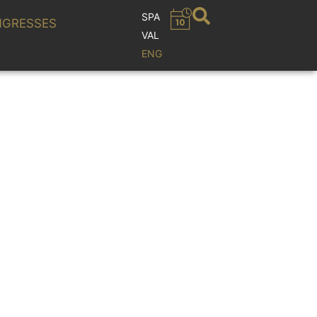
SPA
GRESSES
VAL
ENG
THERS