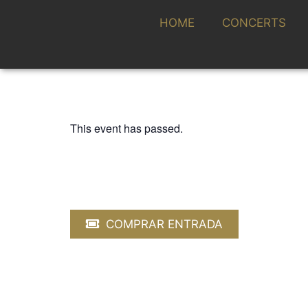
HOME
CONCERTS
This event has passed.
CICLO CÁMARA
NEW EMOTIONS
11 APRIL 2025 / 19:00h
COMPRAR ENTRADA