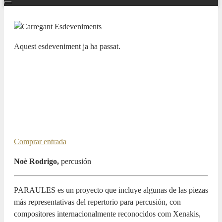
Aquest esdeveniment ja ha passat.
CICLO CÁMARA
“PARAULES”. Noè Rodrigo,
percusión.
7 FEBRER 2025 / 19:00h
Comprar entrada
Noè Rodrigo,
percusión
PARAULES es un proyecto que incluye algunas de las piezas
más representativas del repertorio para percusión, con
compositores internacionalmente reconocidos com Xenakis,