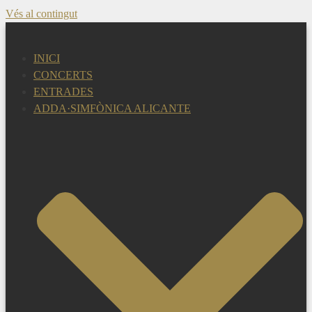
Vés al contingut
INICI
CONCERTS
ENTRADES
ADDA·SIMFÒNICA ALICANTE