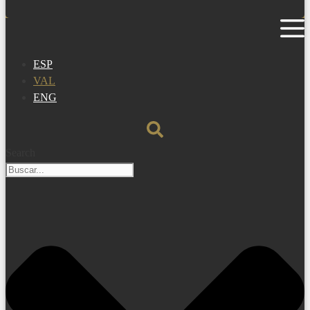
ESP
VAL
ENG
Search