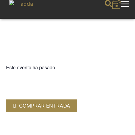
Este evento ha pasado.
CICLO CÁMARA
“PARAULES”. Noè Rodrigo,
percusión.
7 FEBRERO 2025 / 19:00h
COMPRAR ENTRADA