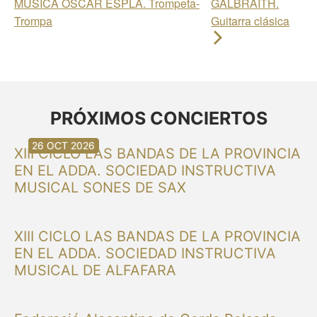
MÚSICA ÓSCAR ESPLÁ. Trompeta-
GALBRAITH.
Trompa
Guitarra clásica
PRÓXIMOS CONCIERTOS
30 AGO 2026
30 AGO 2026
13 SEP 2026
20 SEP 2026
20 SEP 2026
26 SEP 2026
03 OCT 2026
16 OCT 2026
26 OCT 2026
XIII CICLO LAS BANDAS DE LA PROVINCIA
EN EL ADDA. SOCIEDAD INSTRUCTIVA
MUSICAL SONES DE SAX
XIII CICLO LAS BANDAS DE LA PROVINCIA
EN EL ADDA. SOCIEDAD INSTRUCTIVA
MUSICAL DE ALFAFARA