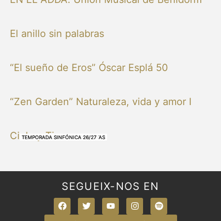
El anillo sin palabras
“El sueño de Eros” Óscar Esplá 50
“Zen Garden” Naturaleza, vida y amor I
Cielo y Tierra
NUESTRAS BANDAS Y ORQUESTAS
NUESTRAS BANDAS Y ORQUESTAS
OTRAS MÚSICAS
NUESTRAS BANDAS Y ORQUESTAS
NUESTRAS BANDAS Y ORQUESTAS
TEMPORADA SINFÓNICA 26/27
TEMPORADA SINFÓNICA 26/27
TEMPORADA SINFÓNICA 26/27
TEMPORADA SINFÓNICA 26/27
SEGUEIX-NOS EN