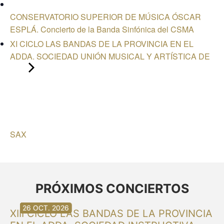
CONSERVATORIO SUPERIOR DE MÚSICA ÓSCAR
ESPLÁ. Concierto de la Banda Sinfónica del CSMA
XI CICLO LAS BANDAS DE LA PROVINCIA EN EL
ADDA. SOCIEDAD UNIÓN MUSICAL Y ARTÍSTICA DE
SAX
PRÓXIMOS CONCIERTOS
30 AG. 2026
30 AG. 2026
13 SET. 2026
20 SET. 2026
20 SET. 2026
26 SET. 2026
03 OCT. 2026
16 OCT. 2026
26 OCT. 2026
XIII CICLO LAS BANDAS DE LA PROVINCIA