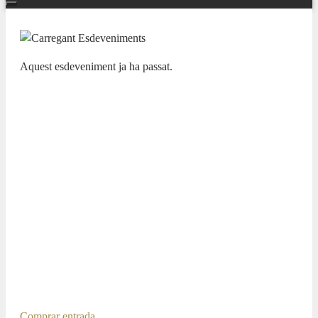
Aquest esdeveniment ja ha passat.
TEMPORADA SINFÓNICA 25/26
SOUVENIR DE FLORENCE –
CONCERTGEBOUW CHAMBER
ORCHESTRA MICHAEL
WATERMAN,
DIRECTOR/CONCERTINO
31 GENER 2026 / 20:00h
Puccini, Crisantemi Shostakovich, Sinfonía de cámara Op.
110 Tchaikovsky, Souvenir de Florence (Arr. Michael
Waterman)
Comprar entrada