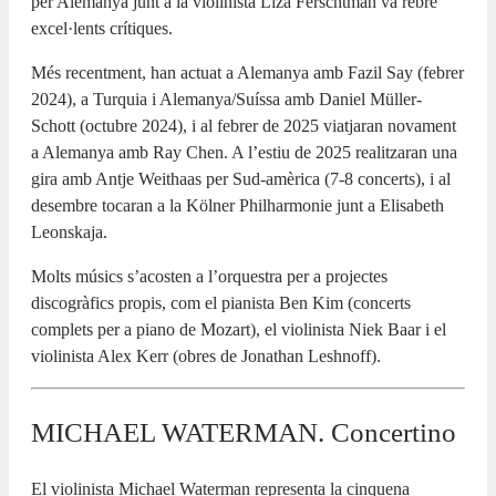
per Alemanya junt a la violinista Liza Ferschtman va rebre
excel·lents crítiques.
Més recentment, han actuat a Alemanya amb Fazil Say (febrer
2024), a Turquia i Alemanya/Suíssa amb Daniel Müller-
Schott (octubre 2024), i al febrer de 2025 viatjaran novament
a Alemanya amb Ray Chen. A l’estiu de 2025 realitzaran una
gira amb Antje Weithaas per Sud-amèrica (7-8 concerts), i al
desembre tocaran a la Kölner Philharmonie junt a Elisabeth
Leonskaja.
Molts músics s’acosten a l’orquestra per a projectes
discogràfics propis, com el pianista Ben Kim (concerts
complets per a piano de Mozart), el violinista Niek Baar i el
violinista Alex Kerr (obres de Jonathan Leshnoff).
MICHAEL WATERMAN. Concertino
El violinista Michael Waterman representa la cinquena