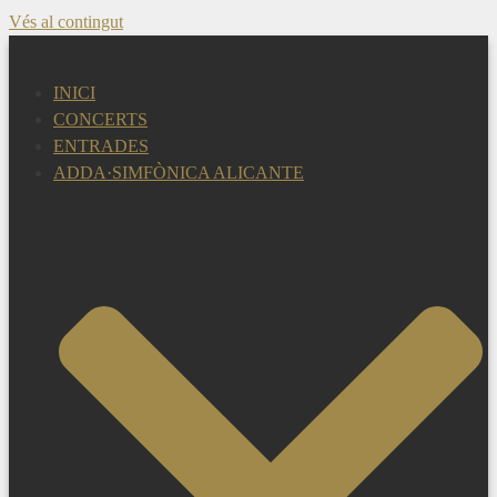
Vés al contingut
INICI
CONCERTS
ENTRADES
ADDA·SIMFÒNICA ALICANTE