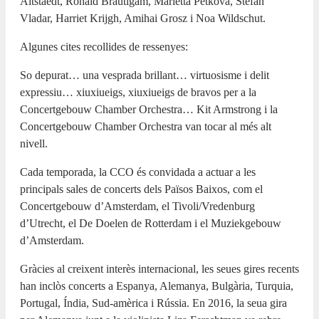
Altstaedt, Ronald Brautigam, Marietta Petkova, Stefan
Vladar, Harriet Krijgh, Amihai Grosz i Noa Wildschut.
Algunes cites recollides de ressenyes:
So depurat… una vesprada brillant… virtuosisme i delit
expressiu… xiuxiueigs, xiuxiueigs de bravos per a la
Concertgebouw Chamber Orchestra… Kit Armstrong i la
Concertgebouw Chamber Orchestra van tocar al més alt
nivell.
Cada temporada, la CCO és convidada a actuar a les
principals sales de concerts dels Països Baixos, com el
Concertgebouw d’Amsterdam, el Tivoli/Vredenburg
d’Utrecht, el De Doelen de Rotterdam i el Muziekgebouw
d’Amsterdam.
Gràcies al creixent interès internacional, les seues gires recents
han inclòs concerts a Espanya, Alemanya, Bulgària, Turquia,
Portugal, Índia, Sud-amèrica i Rússia. En 2016, la seua gira