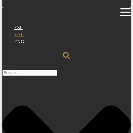
ESP
VAL
ENG
Search