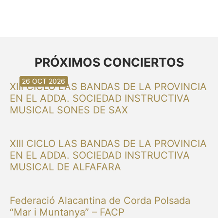
PRÓXIMOS CONCIERTOS
30 AGO 2026
30 AGO 2026
13 SEP 2026
20 SEP 2026
20 SEP 2026
26 SEP 2026
03 OCT 2026
16 OCT 2026
26 OCT 2026
XIII CICLO LAS BANDAS DE LA PROVINCIA
EN EL ADDA. SOCIEDAD INSTRUCTIVA
MUSICAL SONES DE SAX
XIII CICLO LAS BANDAS DE LA PROVINCIA
EN EL ADDA. SOCIEDAD INSTRUCTIVA
MUSICAL DE ALFAFARA
Federació Alacantina de Corda Polsada
“Mar i Muntanya” – FACP