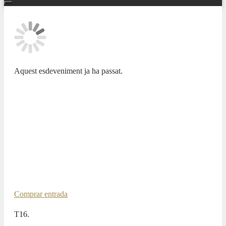
Aquest esdeveniment ja ha passat.
TEMPORADA SINFÓNICA “PASIONES” 23/24
STAVANGER SYMPHONY
ORCHESTRA. BEHZOD
ABDURAIMOV, PIANO / ANDRIS
POGA, DIRECTOR
23 MARÇ 2024 / 20:00h
Comprar entrada
T16.