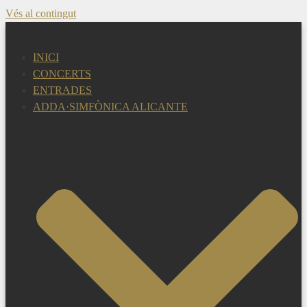
Vés al contingut
INICI
CONCERTS
ENTRADES
ADDA·SIMFÒNICA ALICANTE