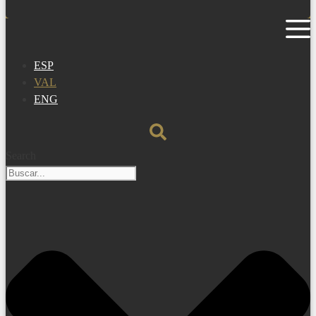
ESP
VAL
ENG
Search