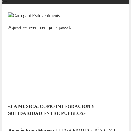
Aquest esdeveniment ja ha passat.
NUESTRAS BANDAS Y ORQUESTAS
X CICLO LAS BANDAS DE LA
PROVINCIA EN EL ADDA.
SOCIEDAD MUSICAL Y
CULTURAL VIRGEN DE LAS
NIEVES.
24 SETEMBRE 2023 / 13:00h
«LA MÚSICA, COMO INTEGRACIÓN Y
SOLIDARIDAD ENTRE PUEBLOS»
Antonio Espín Moreno.
LLEGA PROTECCIÓN CIVIL.