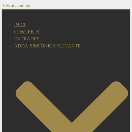
Vés al contingut
INICI
CONCERTS
ENTRADES
ADDA·SIMFÒNICA ALICANTE