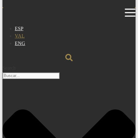
ESP
VAL
ENG
Search