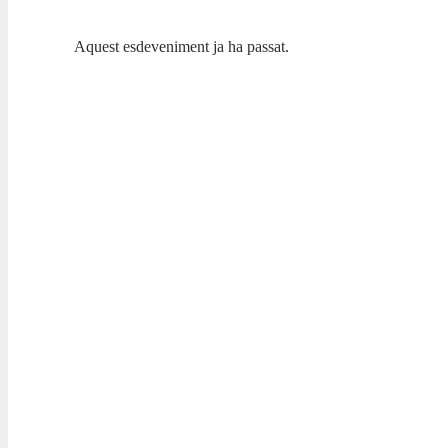
Aquest esdeveniment ja ha passat.
NUESTRAS BANDAS Y ORQUESTAS
X CICLO LAS BA
ADDA.UNIÓN MUS
26 NOVEMBRE 2023 / 13:00h