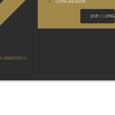
CONGRESSOS
ESP
VAL
ENG
A·SIMFÒNICA