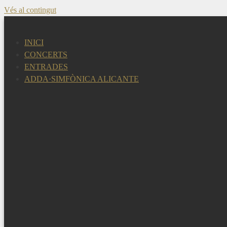
Vés al contingut
INICI
CONCERTS
ENTRADES
ADDA·SIMFÒNICA ALICANTE