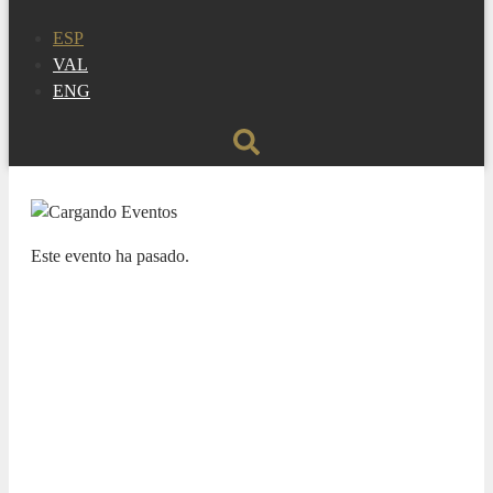
ESP
VAL
ENG
Este evento ha pasado.
NUESTRAS BANDAS Y ORQUESTAS
XI CICLO LAS BANDAS DE LA
PROVINCIA EN EL ADDA. Unión
Musical Ciudad de Asis
10 NOVIEMBRE 2024 / 10:00h