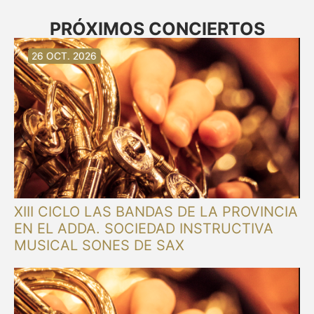
PRÓXIMOS CONCIERTOS
30 AG. 2026
30 AG. 2026
13 SET. 2026
20 SET. 2026
20 SET. 2026
26 SET. 2026
03 OCT. 2026
16 OCT. 2026
26 OCT. 2026
XIII CICLO LAS BANDAS DE LA PROVINCIA
EN EL ADDA. SOCIEDAD INSTRUCTIVA
MUSICAL SONES DE SAX