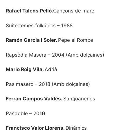
Rafael Talens Pelló.
Cançons de mare
Suite temes folklòrics – 1988
Ramón Garcia i Soler.
Pepe el Rompe
Rapsòdia Masera – 2004 (Amb dolçaines)
Mario Roig Vila.
Adrià
Pas masero – 2018 (Amb dolçaines)
Ferran Campos Valdés.
Santjoaneries
Pasdoble – 20
16
Francisco Valor Llorens.
Dinàmics