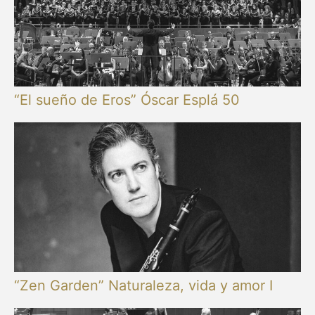
“El sueño de Eros” Óscar Esplá 50
“Zen Garden” Naturaleza, vida y amor I