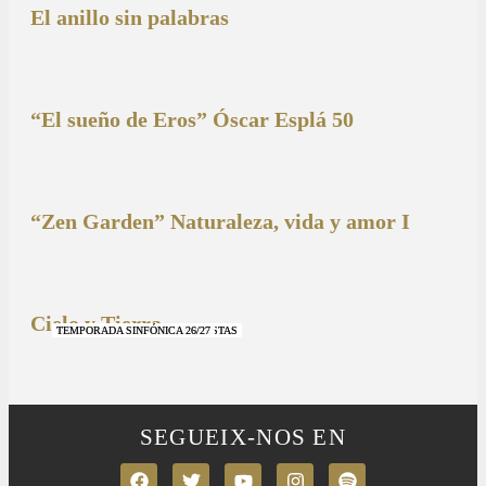
El anillo sin palabras
“El sueño de Eros” Óscar Esplá 50
“Zen Garden” Naturaleza, vida y amor I
Cielo y Tierra
NUESTRAS BANDAS Y ORQUESTAS
NUESTRAS BANDAS Y ORQUESTAS
OTRAS MÚSICAS
NUESTRAS BANDAS Y ORQUESTAS
NUESTRAS BANDAS Y ORQUESTAS
TEMPORADA SINFÓNICA 26/27
TEMPORADA SINFÓNICA 26/27
TEMPORADA SINFÓNICA 26/27
TEMPORADA SINFÓNICA 26/27
SEGUEIX-NOS EN