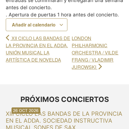
entradas se confirmarán y entregarán una semana
antes del concierto.
. Apertura de puertas 1 hora antes del concierto.
Añadir al calendario
XII CICLO LAS BANDAS DE
LONDON
LA PROVINCIA EN EL ADDA.
PHILHARMONIC
UNIÓN MUSICAL LA
ORCHESTRA / VILDE
ARTÍSTICA DE NOVELDA
FRANG / VLADIMIR
JUROWSKI
PRÓXIMOS CONCIERTOS
30 AGO 2026
30 AGO 2026
13 SEP 2026
20 SEP 2026
20 SEP 2026
26 SEP 2026
03 OCT 2026
16 OCT 2026
26 OCT 2026
XIII CICLO LAS BANDAS DE LA PROVINCIA
EN EL ADDA. SOCIEDAD INSTRUCTIVA
MUSICAL SONES DE SAX