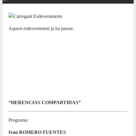
Aquest esdeveniment ja ha passat.
NUESTRAS BANDAS Y ORQUESTAS
XIII CICLO LAS BANDAS DE LA
PROVINCIA EN EL ADDA.
SOCIEDAD FILARMÓNICA
UNIÓN MUSICAL DE AGOST
1 MARÇ 2026 / 10:00h
“HERENCIAS COMPARTIDAS”
Programa:
Iván ROMERO FUENTES