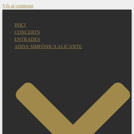
Vés al contingut
INICI
CONCERTS
ENTRADES
ADDA·SIMFÒNICA ALICANTE