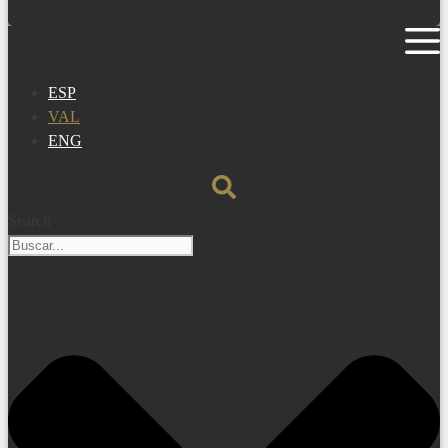
ESP
VAL
ENG
Search