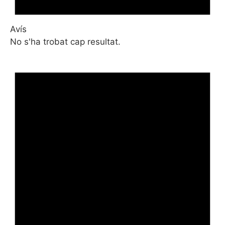
Avís
No s'ha trobat cap resultat.