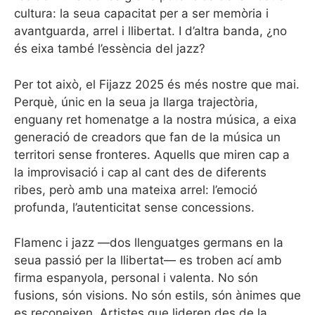
cultura: la seua capacitat per a ser memòria i
avantguarda, arrel i llibertat. I d’altra banda, ¿no
és eixa també l’essència del jazz?
Per tot això, el Fijazz 2025 és més nostre que mai.
Perquè, únic en la seua ja llarga trajectòria,
enguany ret homenatge a la nostra música, a eixa
generació de creadors que fan de la música un
territori sense fronteres. Aquells que miren cap a
la improvisació i cap al cant des de diferents
ribes, però amb una mateixa arrel: l’emoció
profunda, l’autenticitat sense concessions.
Flamenc i jazz —dos llenguatges germans en la
seua passió per la llibertat— es troben ací amb
firma espanyola, personal i valenta. No són
fusions, són visions. No són estils, són ànimes que
es reconeixen. Artistes que lideren des de la