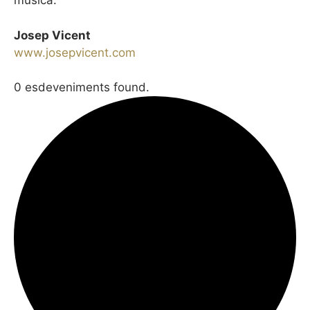
música.
Josep Vicent
www.josepvicent.com
0 esdeveniments found.