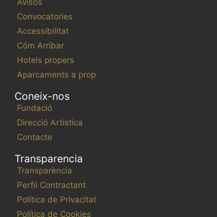
Avisos
t
Convocatories
h
Accessibilitat
e
Cóm Arribar
f
i
Hotels propers
l
Aparcaments a prop
t
Coneix-nos
e
r
Fundació
e
Direcció Artística
d
Contacte
r
e
Transparencia
s
Transparència
u
Perfil Contractant
l
Política de Privacitat
t
Política de Cookies
s