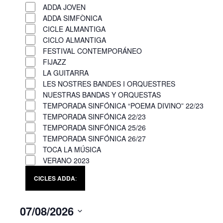
e
l
R
ADDA JOVEN
n
n
o
e
ADDA SIMFÒNICA
y
f
s
CICLE ALMANTIGA
m
o
i
e
CICLO ALMANTIGA
o
f
l
f
FESTIVAL CONTEMPORÁNEO
v
t
t
i
FIJAZZ
e
e
h
l
LA GUITARRA
f
r
t
e
LES NOSTRES BANDES I ORQUESTRES
i
e
NUESTRAS BANDAS Y ORQUESTAS
f
l
r
TEMPORADA SINFÓNICA “POEMA DIVINO” 22/23
o
t
TEMPORADA SINFÓNICA 22/23
r
e
TEMPORADA SINFÓNICA 25/26
m
r
TEMPORADA SINFÓNICA 26/27
i
s
TOCA LA MÚSICA
n
VERANO 2023
p
CICLES ADDA
:
u
t
s
07/08/2026
w