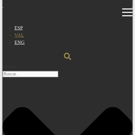
ESP
VAL
ENG
Search