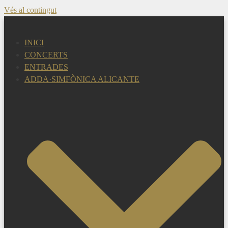
Vés al contingut
INICI
CONCERTS
ENTRADES
ADDA·SIMFÒNICA ALICANTE