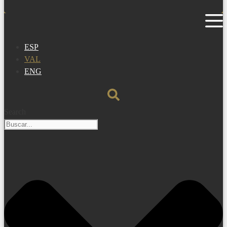
ESP
VAL
ENG
Search