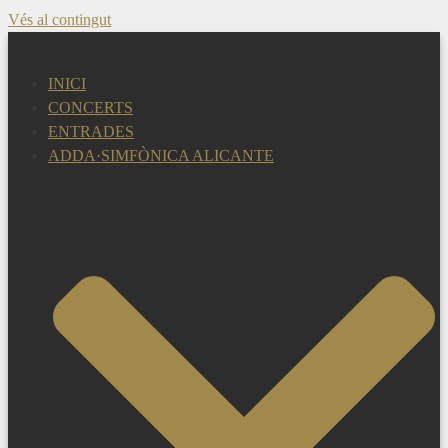
Vés al contingut
INICI
CONCERTS
ENTRADES
ADDA·SIMFÒNICA ALICANTE