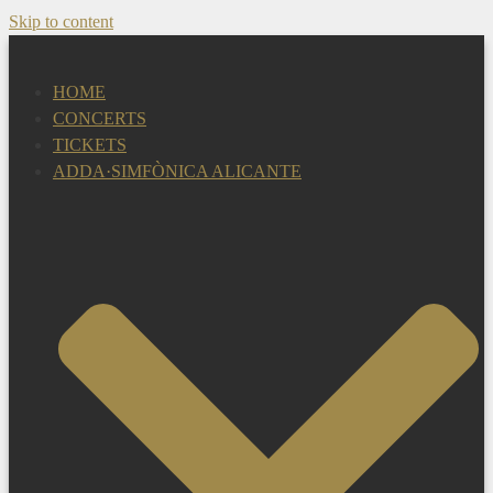
Skip to content
HOME
CONCERTS
TICKETS
ADDA·SIMFÒNICA ALICANTE