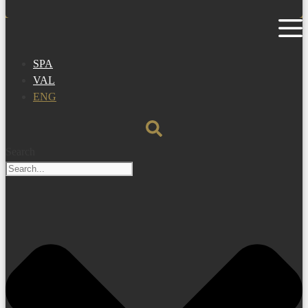
SPA
VAL
ENG
Search