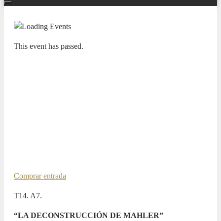
This event has passed.
ADDA SIMFÒNICA, TEMPORADA SINFÓNICA
“PASIONES” 23/24
ADDA·SIMFÒNICA ALICANTE.
LONDON VOICES. PATRICK
MESSINA, CLARINETE / JOSEP
VICENT, DIRECTOR TITULAR
29 FEBRUARY 2024 / 20:00h
Comprar entrada
T14. A7.
“LA DECONSTRUCCIÓN DE MAHLER”