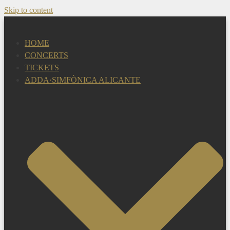
Skip to content
HOME
CONCERTS
TICKETS
ADDA·SIMFÒNICA ALICANTE