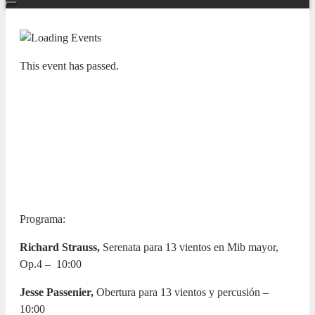
This event has passed.
ADDA SIMFÒNICA
ADDA CAMERÍSTICA.
Solistas ADDA·SIMFÒNICA
ALICANTE
15 JANUARY 2026 / 19:30h
Programa:
Richard Strauss,
Serenata para 13 vientos en Mib mayor,
Op.4 –
10:00
Jesse Passenier,
Obertura para 13 vientos y percusión –
10:00