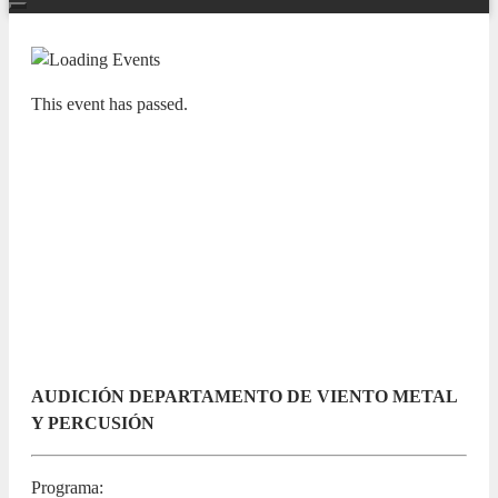
This event has passed.
ADDA JOVEN, NUESTRAS BANDAS Y
ORQUESTAS
CONSERVATORIO
PROFESIONAL DE MÚSICA DE
ALICANTE “GUITARRISTA JOSÉ
TOMÁS”
24 APRIL 2023 / 19:00h
AUDICIÓN DEPARTAMENTO DE VIENTO METAL
Y PERCUSIÓN
Programa: