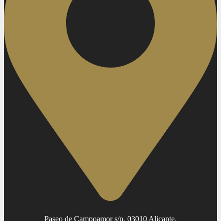
Paseo de Campoamor s/n. 03010 Alicante.