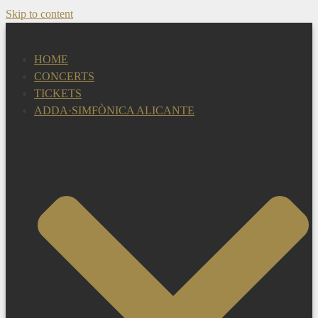
Skip to content
HOME
CONCERTS
TICKETS
ADDA·SIMFÒNICA ALICANTE