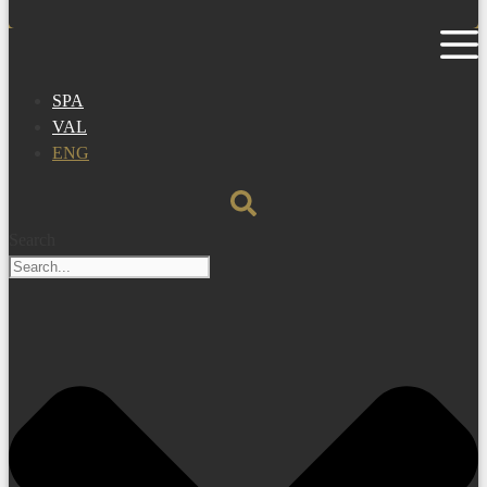
SPA
VAL
ENG
Search