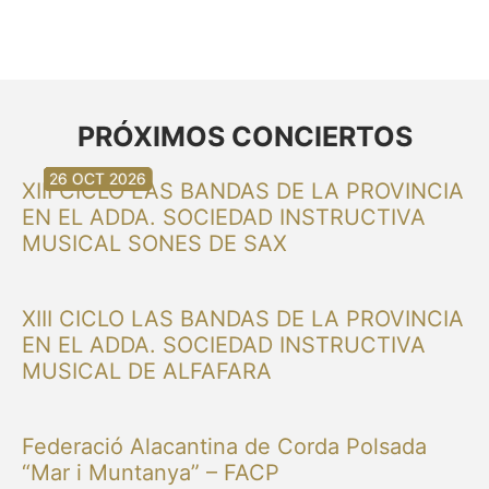
PRÓXIMOS CONCIERTOS
30 AUG 2026
30 AUG 2026
13 SEP 2026
20 SEP 2026
20 SEP 2026
26 SEP 2026
03 OCT 2026
16 OCT 2026
26 OCT 2026
XIII CICLO LAS BANDAS DE LA PROVINCIA
EN EL ADDA. SOCIEDAD INSTRUCTIVA
MUSICAL SONES DE SAX
XIII CICLO LAS BANDAS DE LA PROVINCIA
EN EL ADDA. SOCIEDAD INSTRUCTIVA
MUSICAL DE ALFAFARA
Federació Alacantina de Corda Polsada
“Mar i Muntanya” – FACP