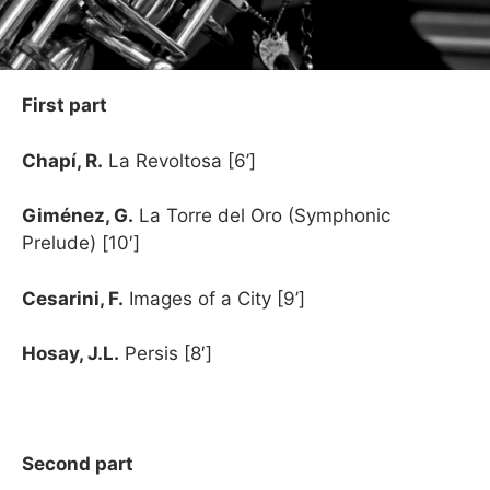
First part
Chapí, R.
La Revoltosa [6’]
Giménez, G.
La Torre del Oro (Symphonic
Prelude) [10′]
Cesarini, F.
Images of a City [9’]
Hosay, J.L.
Persis [8′]
Second part