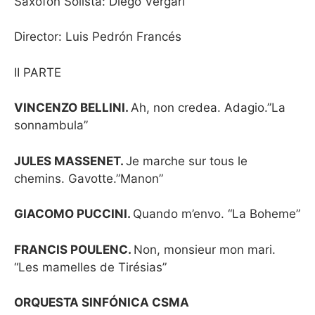
Saxofón Solista: Diego Vergari
Director: Luis Pedrón Francés
II PARTE
VINCENZO BELLINI.
Ah, non credea. Adagio.”La
sonnambula”
JULES MASSENET.
Je marche sur tous le
chemins. Gavotte.”Manon”
GIACOMO PUCCINI.
Quando m’envo. “La Boheme”
FRANCIS POULENC.
Non, monsieur mon mari.
“Les mamelles de Tirésias”
ORQUESTA SINFÓNICA CSMA