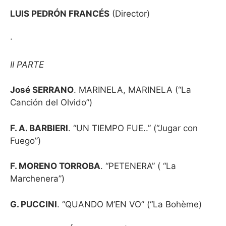
LUIS PEDRÓN FRANCÉS
(Director)
·
II PARTE
José SERRANO
. MARINELA, MARINELA (“La
Canción del Olvido”)
F. A. BARBIERI
. “UN TIEMPO FUE..” (“Jugar con
Fuego”)
F. MORENO TORROBA
. “PETENERA” ( “La
Marchenera”)
G. PUCCINI
. “QUANDO M’EN VO” (“La Bohème)