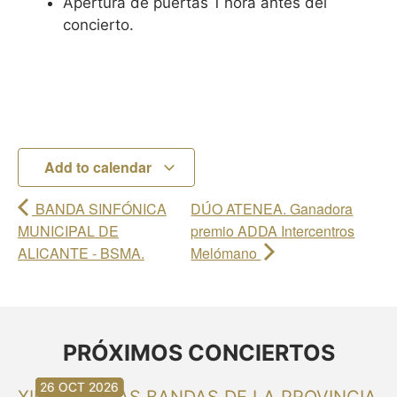
Apertura de puertas 1 hora antes del
concierto.
Add to calendar
BANDA SINFÓNICA
DÚO ATENEA. Ganadora
MUNICIPAL DE
premio ADDA Intercentros
ALICANTE - BSMA.
Melómano
PRÓXIMOS CONCIERTOS
30 AUG 2026
30 AUG 2026
13 SEP 2026
20 SEP 2026
20 SEP 2026
26 SEP 2026
03 OCT 2026
16 OCT 2026
26 OCT 2026