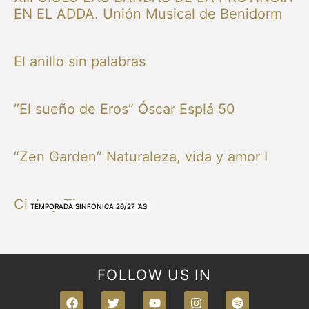
EN EL ADDA. Unión Musical de Benidorm
El anillo sin palabras
“El sueño de Eros” Óscar Esplá 50
“Zen Garden” Naturaleza, vida y amor I
Cielo y Tierra
NUESTRAS BANDAS Y ORQUESTAS
NUESTRAS BANDAS Y ORQUESTAS
OTRAS MÚSICAS
NUESTRAS BANDAS Y ORQUESTAS
NUESTRAS BANDAS Y ORQUESTAS
TEMPORADA SINFÓNICA 26/27
TEMPORADA SINFÓNICA 26/27
TEMPORADA SINFÓNICA 26/27
TEMPORADA SINFÓNICA 26/27
FOLLOW US IN