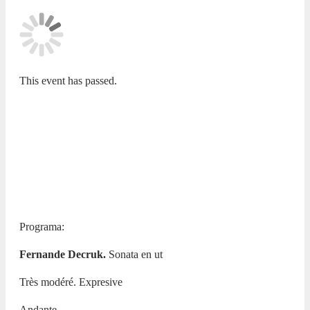
This event has passed.
ADDA JOVEN
CONSERVATORIO SUPERIOR DE
MÚSICA ÓSCAR ESPLÁ.
RECITAL DE ALUMOS DE
MÁSTER DE SAXOFÓN.
26 JANUARY 2026 / 19:00h
Programa:
Fernande Decruk.
Sonata en ut
Très modéré. Expresive
Andante