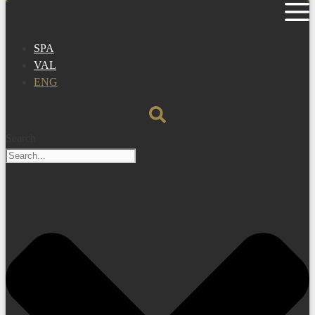
SPA
VAL
ENG
Search