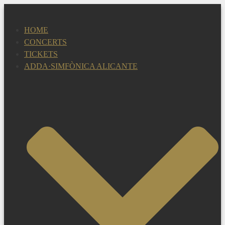
Skip
to
HOME
content
CONCERTS
TICKETS
ADDA·SIMFÒNICA ALICANTE