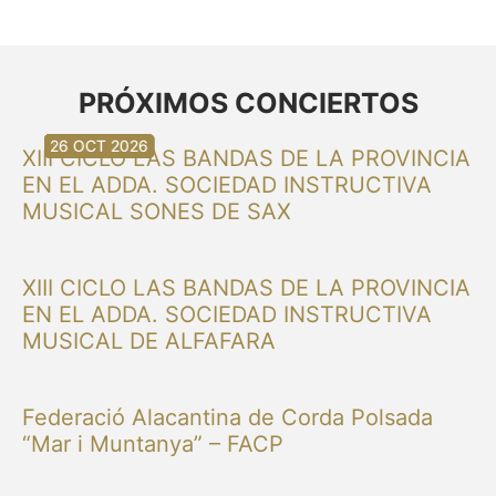
PRÓXIMOS CONCIERTOS
30 AUG 2026
30 AUG 2026
13 SEP 2026
20 SEP 2026
20 SEP 2026
26 SEP 2026
03 OCT 2026
16 OCT 2026
26 OCT 2026
XIII CICLO LAS BANDAS DE LA PROVINCIA
EN EL ADDA. SOCIEDAD INSTRUCTIVA
MUSICAL SONES DE SAX
XIII CICLO LAS BANDAS DE LA PROVINCIA
EN EL ADDA. SOCIEDAD INSTRUCTIVA
MUSICAL DE ALFAFARA
Federació Alacantina de Corda Polsada
“Mar i Muntanya” – FACP