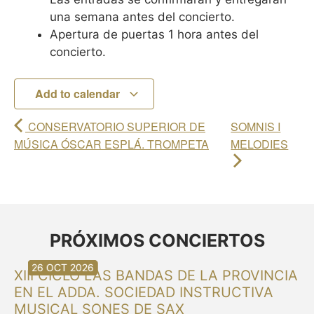
una semana antes del concierto.
Apertura de puertas 1 hora antes del
concierto.
Add to calendar
CONSERVATORIO SUPERIOR DE
SOMNIS I
MÚSICA ÓSCAR ESPLÁ. TROMPETA
MELODIES
PRÓXIMOS CONCIERTOS
30 AUG 2026
30 AUG 2026
13 SEP 2026
20 SEP 2026
20 SEP 2026
26 SEP 2026
03 OCT 2026
16 OCT 2026
26 OCT 2026
XIII CICLO LAS BANDAS DE LA PROVINCIA
EN EL ADDA. SOCIEDAD INSTRUCTIVA
MUSICAL SONES DE SAX