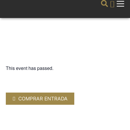
This event has passed.
LA GUITARRA
Judicaël Perroy. Guitarra clásica
20 APRIL 2024 / 20:00h
COMPRAR ENTRADA