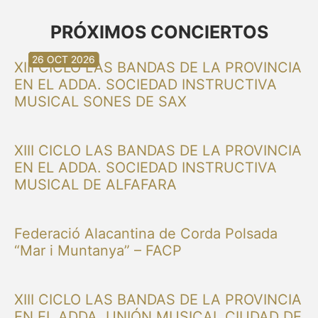
PRÓXIMOS CONCIERTOS
30 AUG 2026
30 AUG 2026
13 SEP 2026
20 SEP 2026
20 SEP 2026
26 SEP 2026
03 OCT 2026
16 OCT 2026
26 OCT 2026
XIII CICLO LAS BANDAS DE LA PROVINCIA
EN EL ADDA. SOCIEDAD INSTRUCTIVA
MUSICAL SONES DE SAX
XIII CICLO LAS BANDAS DE LA PROVINCIA
EN EL ADDA. SOCIEDAD INSTRUCTIVA
MUSICAL DE ALFAFARA
Federació Alacantina de Corda Polsada
“Mar i Muntanya” – FACP
XIII CICLO LAS BANDAS DE LA PROVINCIA
EN EL ADDA. UNIÓN MUSICAL CIUDAD DE