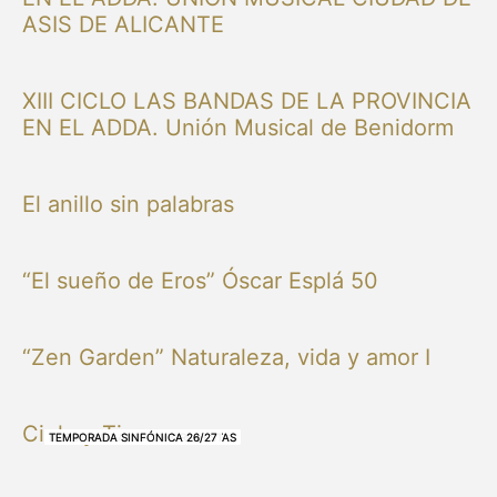
ASIS DE ALICANTE
XIII CICLO LAS BANDAS DE LA PROVINCIA
EN EL ADDA. Unión Musical de Benidorm
El anillo sin palabras
“El sueño de Eros” Óscar Esplá 50
“Zen Garden” Naturaleza, vida y amor I
Cielo y Tierra
NUESTRAS BANDAS Y ORQUESTAS
NUESTRAS BANDAS Y ORQUESTAS
OTRAS MÚSICAS
NUESTRAS BANDAS Y ORQUESTAS
NUESTRAS BANDAS Y ORQUESTAS
TEMPORADA SINFÓNICA 26/27
TEMPORADA SINFÓNICA 26/27
TEMPORADA SINFÓNICA 26/27
TEMPORADA SINFÓNICA 26/27